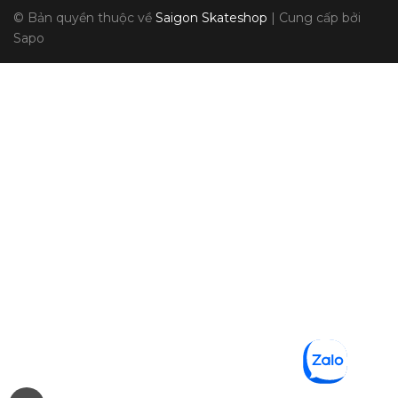
© Bản quyền thuộc về
Saigon Skateshop
|
Cung cấp bởi
Sapo