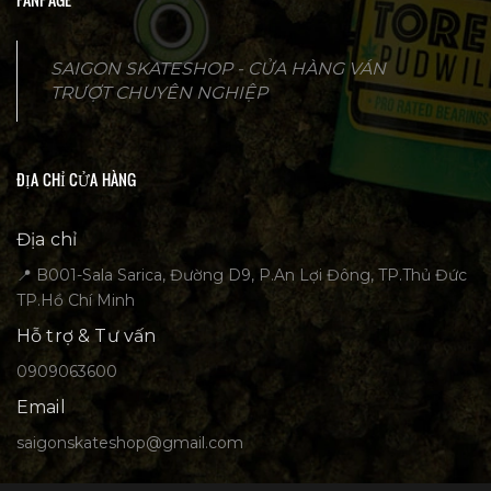
SAIGON SKATESHOP - CỬA HÀNG VÁN
TRƯỢT CHUYÊN NGHIỆP
ĐỊA CHỈ CỬA HÀNG
Địa chỉ
📍 B001-Sala Sarica, Đường D9, P.An Lợi Đông, TP.Thủ Đức
TP.Hồ Chí Minh
Hỗ trợ & Tư vấn
0909063600
Email
saigonskateshop@gmail.com