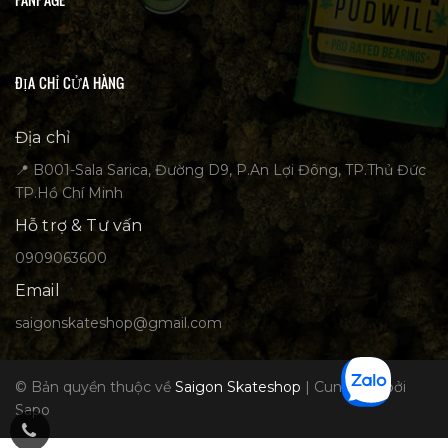
ĐỊA CHỈ CỬA HÀNG
Địa chỉ
📍 B001-Sala Sarica, Đường D9, P.An Lợi Đông, TP.Thủ Đức
TP.Hồ Chí Minh
Hỗ trợ & Tư vấn
0909063600
Email
saigonskateshop@gmail.com
© Bản quyền thuộc về
Saigon Skateshop
|
Cung cấp bởi
Sapo