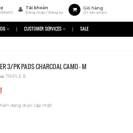
rợ
Tài khoản
Giỏ hàng
063600
Đăng nhập
/
Đăng ký
(
0
) Sản phẩm
LOG
CUSTOMER SERVICES
SALE
VER 3/PK PADS CHARCOAL CAMO - M
ệu:
TRIPLE 8
₫
hẩm đang được cập nhật