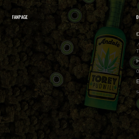
FANPAGE
Đ
Đ

T
H
p
E
s