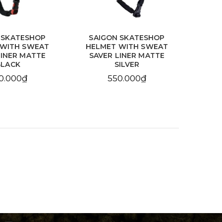
 SKATESHOP
SAIGON SKATESHOP
SA
 WITH SWEAT
HELMET WITH SWEAT
SA
LINER MATTE
SAVER LINER MATTE
BLACK
SILVER
0.000₫
550.000₫