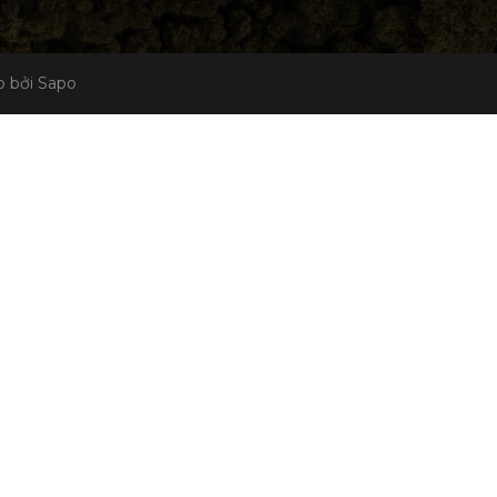
 bởi Sapo