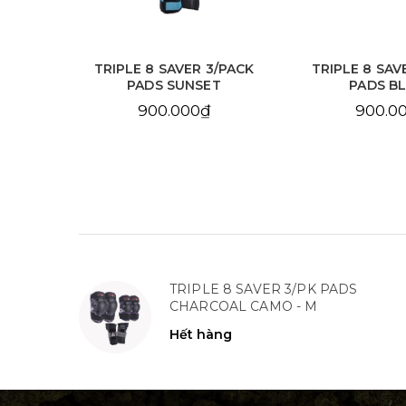
HOP
TRIPLE 8 SAVER 3/PACK
TRIPLE 8 SAV
ADS
PADS SUNSET
PADS B
900.000₫
900.0
TRIPLE 8 SAVER 3/PK PADS
CHARCOAL CAMO - M
Hết hàng