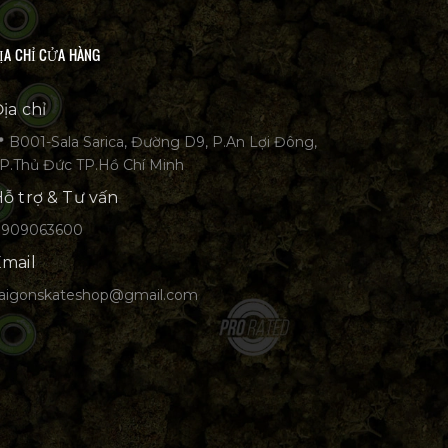
ỊA CHỈ CỬA HÀNG
ịa chỉ
 B001-Sala Sarica, Đường D9, P.An Lợi Đông,
P.Thủ Đức TP.Hồ Chí Minh
ỗ trợ & Tư vấn
0909063600
mail
aigonskateshop@gmail.com