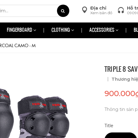
Địa chỉ
Hỗ t
Xem bản đồ
0909
FINGERBOARD
CLOTHING
ACCESSORIES
B
HARCOAL CAMO - M
TRIPLE 8 SA
|
Thương hi
900.000
Thông tin sản p
Title