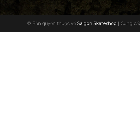
© Bản quyền thuộc về
Saigon Skateshop
|
Cung cấp