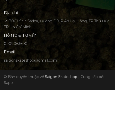
Địa chỉ
📍 B001-Sala Sarica, Đường D9, P.An Lợi Đông, TP.Thủ Đức
TP.Hồ Chí Minh
Hỗ trợ & Tư vấn
0909063600
Email
saigonskateshop@gmail.com
© Bản quyền thuộc về
Saigon Skateshop
|
Cung cấp bởi
Sapo