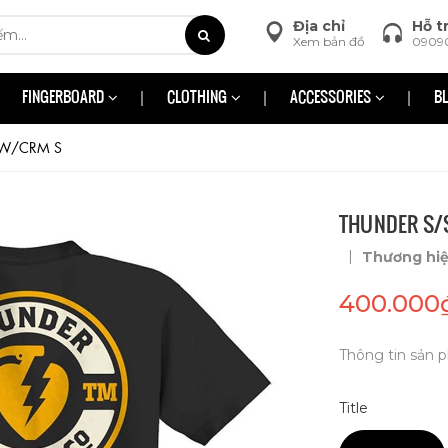
Địa chỉ
Hỗ t
Xem bản đồ
0909
FINGERBOARD
CLOTHING
ACCESSORIES
B
LW/CRM S
THUNDER S/
|
Thương hi
400.000
Thông tin sản p
Title