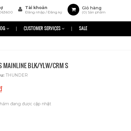
rợ
Tài khoản
Giỏ hàng
063600
Đăng nhập
/
Đăng ký
(
0
) Sản phẩm
LOG
CUSTOMER SERVICES
SALE
S MAINLINE BLK/YLW/CRM S
ệu:
THUNDER
₫
hẩm đang được cập nhật