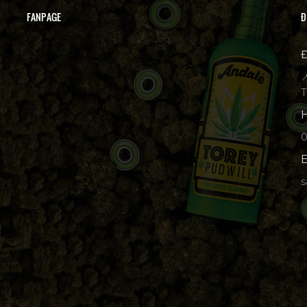
FANPAGE
Đ
Đ

T
H
p
E
s