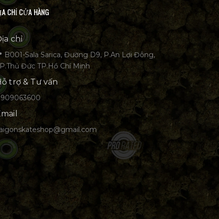
ỊA CHỈ CỬA HÀNG
ịa chỉ
 B001-Sala Sarica, Đường D9, P.An Lợi Đông,
P.Thủ Đức TP.Hồ Chí Minh
ỗ trợ & Tư vấn
0909063600
mail
aigonskateshop@gmail.com