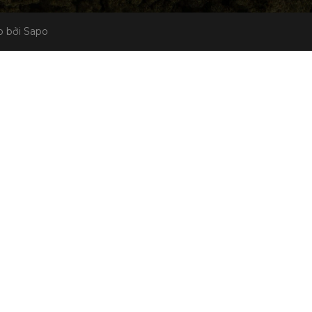
 bởi Sapo