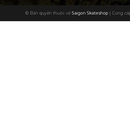
© Bản quyền thuộc về
Saigon Skateshop
|
Cung cấp