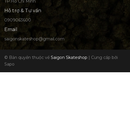
TP.Hồ Chí Minh
Hỗ trợ & Tư vấn
0909063600
Email
saigonskateshop@gmail.com
© Bản quyền thuộc về
Saigon Skateshop
|
Cung cấp bởi
Sapo