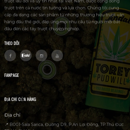
trượt lâu đời và uy tín nhất tại Việt Nam, được cộng đồng
trượt trên cả nước tin tưởng và lựa chọn. Chúng tôi cung
cấp đa dạng các sản phẩm từ những thương hiệu trượt ván
hàng đầu thế giới, đáp ứng mọi nhu cầu từ người mới bắt
đầu đến các tay trượt chuyên nghiệp.
THEO DÕI
FANPAGE
ĐỊA CHỈ CỬA HÀNG
Địa chỉ
📍 B001-Sala Sarica, Đường D9, P.An Lợi Đông, TP.Thủ Đức