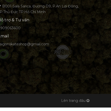
 B001-Sala Sarica, Đường D9, P.An Lợi Đông,
P.Thủ Đức TP.Hồ Chí Minh
ỗ trợ & Tư vấn
0909063600
mail
aigonskateshop@gmail.com
Lên trang đầu