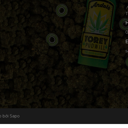

T
H
p
E
s
 bởi Sapo