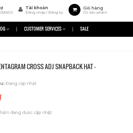
rợ
Tài khoản
Giỏ hàng
063600
Đăng nhập
/
Đăng ký
(
0
) Sản phẩm
LOG
CUSTOMER SERVICES
SALE
ENTAGRAM CROSS ADJ SNAPBACK HAT -
ệu:
Đang cập nhật
₫
hẩm đang được cập nhật