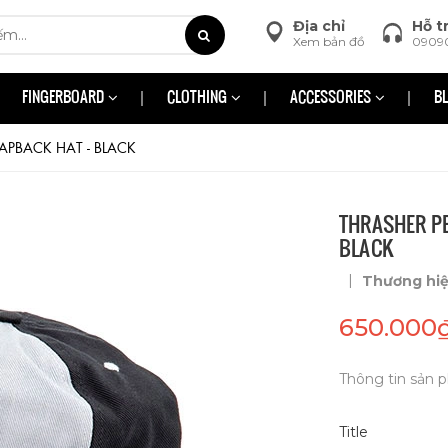
Địa chỉ
Hỗ t
Xem bản đồ
0909
FINGERBOARD
CLOTHING
ACCESSORIES
B
PBACK HAT - BLACK
THRASHER P
BLACK
|
Thương hi
650.000
Thông tin sản p
Title