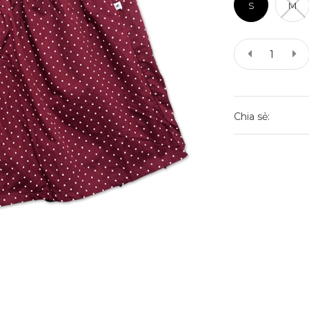
S
M
Chia sẻ: