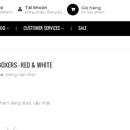
rợ
Tài khoản
Giỏ hàng
063600
Đăng nhập
/
Đăng ký
(
0
) Sản phẩm
LOG
CUSTOMER SERVICES
SALE
BOXERS - RED & WHITE
ệu:
Đang cập nhật
hẩm đang được cập nhật