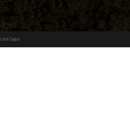
 bởi Sapo