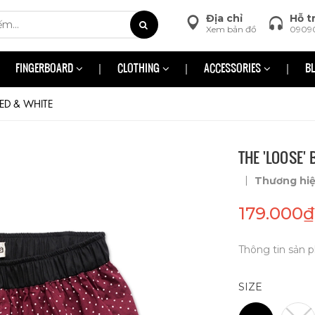
Địa chỉ
Hỗ t
Xem bản đồ
0909
FINGERBOARD
CLOTHING
ACCESSORIES
B
RED & WHITE
THE 'LOOSE' 
|
Thương hi
179.000₫
Thông tin sản p
SIZE