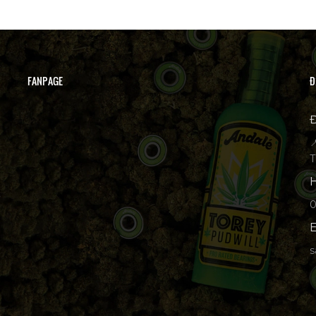
FANPAGE
Đ
Đ

T
H
p
E
s