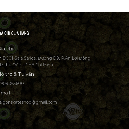
ỊA CHỈ CỬA HÀNG
ịa chỉ
 B001-Sala Sarica, Đường D9, P.An Lợi Đông,
P.Thủ Đức TP.Hồ Chí Minh
ỗ trợ & Tư vấn
0909063600
mail
aigonskateshop@gmail.com