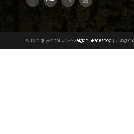
© Bản quyền thuộc về
Saigon Skateshop
|
Cung cấp