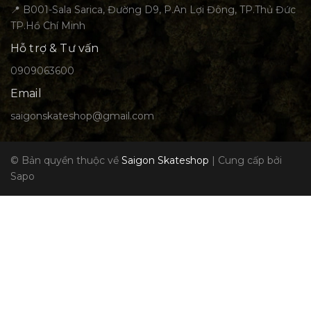
📍 B001-Sala Sarica, Đường D9, P.An Lợi Đông, TP.Thủ Đức
TP.Hồ Chí Minh
Hỗ trợ & Tư vấn
0909063600
Email
saigonskateshop@gmail.com
© Bản quyền thuộc về
Saigon Skateshop
|
Cung cấp bởi
Sapo