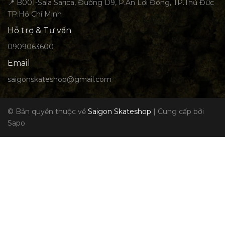
📍 B001-Sala Sarica, Đường D9, P.An Lợi Đông, TP.Thủ Đức
TP.Hồ Chí Minh
Hỗ trợ & Tư vấn
0909063600
Email
saigonskateshop@gmail.com
© Bản quyền thuộc về
Saigon Skateshop
|
Cung cấp bởi
Sapo