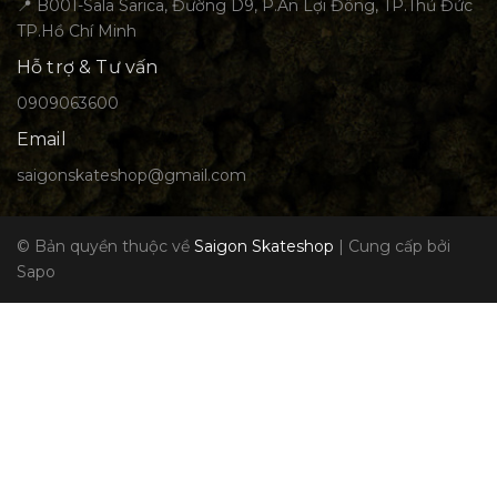
📍 B001-Sala Sarica, Đường D9, P.An Lợi Đông, TP.Thủ Đức
TP.Hồ Chí Minh
Hỗ trợ & Tư vấn
0909063600
Email
saigonskateshop@gmail.com
© Bản quyền thuộc về
Saigon Skateshop
|
Cung cấp bởi
Sapo