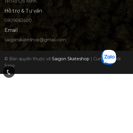
TP.Hồ Chí Minh
Hỗ trợ & Tư vấn
0909063600
Email
saigonskateshop@gmail.com
© Bản quyền thuộc về
Saigon Skateshop
|
Cung cấp bởi
Sapo