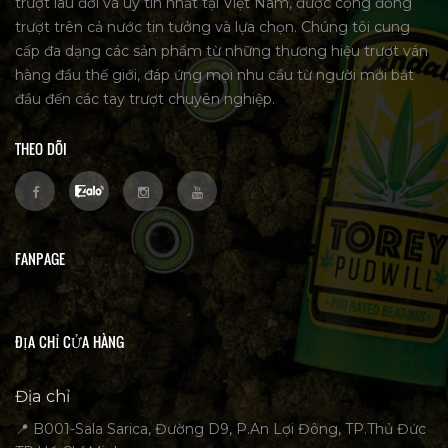
trượt lâu đời và uy tín nhất tại Việt Nam, được cộng đồng
trượt trên cả nước tin tưởng và lựa chọn. Chúng tôi cung
cấp đa dạng các sản phẩm từ những thương hiệu trượt ván
hàng đầu thế giới, đáp ứng mọi nhu cầu từ người mới bắt
đầu đến các tay trượt chuyên nghiệp.
THEO DÕI
FANPAGE
ĐỊA CHỈ CỬA HÀNG
Địa chỉ
📍 B001-Sala Sarica, Đường D9, P.An Lợi Đông, TP.Thủ Đức