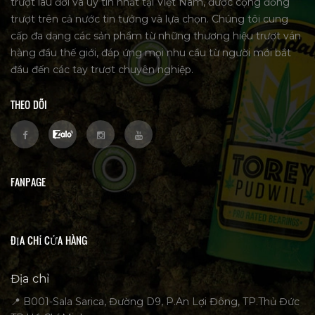
trượt lâu đời và uy tín nhất tại Việt Nam, được cộng đồng
trượt trên cả nước tin tưởng và lựa chọn. Chúng tôi cung
cấp đa dạng các sản phẩm từ những thương hiệu trượt ván
hàng đầu thế giới, đáp ứng mọi nhu cầu từ người mới bắt
đầu đến các tay trượt chuyên nghiệp.
THEO DÕI
FANPAGE
ĐỊA CHỈ CỬA HÀNG
Địa chỉ
📍 B001-Sala Sarica, Đường D9, P.An Lợi Đông, TP.Thủ Đức