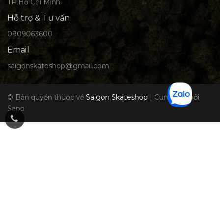
TP.Hồ Chí Minh
Hỗ trợ & Tư vấn
0909063600
Email
saigonskateshop@gmail.com
© Bản quyền thuộc về
Saigon Skateshop
|
Cung cấp bởi
Sapo