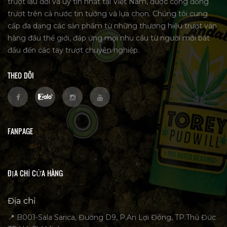
trượt lâu đời và uy tín nhất tại Việt Nam, được cộng đồng
trượt trên cả nước tin tưởng và lựa chọn. Chúng tôi cung
cấp đa dạng các sản phẩm từ những thương hiệu trượt ván
hàng đầu thế giới, đáp ứng mọi nhu cầu từ người mới bắt
đầu đến các tay trượt chuyên nghiệp.
THEO DÕI
FANPAGE
ĐỊA CHỈ CỬA HÀNG
Địa chỉ
📍 B001-Sala Sarica, Đường D9, P.An Lợi Đông, TP.Thủ Đức