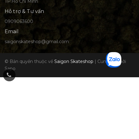
TP.Hồ Chí Minh
Hỗ trợ & Tư vấn
0909063600
Email
saigonskateshop@gmail.com
© Bản quyền thuộc về
Saigon Skateshop
|
Cung cấp bởi
Sapo