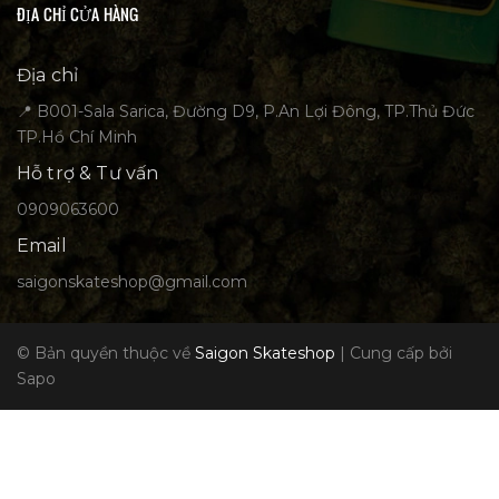
ĐỊA CHỈ CỬA HÀNG
Địa chỉ
📍 B001-Sala Sarica, Đường D9, P.An Lợi Đông, TP.Thủ Đức
TP.Hồ Chí Minh
Hỗ trợ & Tư vấn
0909063600
Email
saigonskateshop@gmail.com
© Bản quyền thuộc về
Saigon Skateshop
|
Cung cấp bởi
Sapo