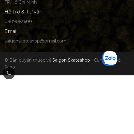
TP.Hồ Chí Minh
Hỗ trợ & Tư vấn
0909063600
Email
saigonskateshop@gmail.com
© Bản quyền thuộc về
Saigon Skateshop
|
Cung cấp bởi
Sapo