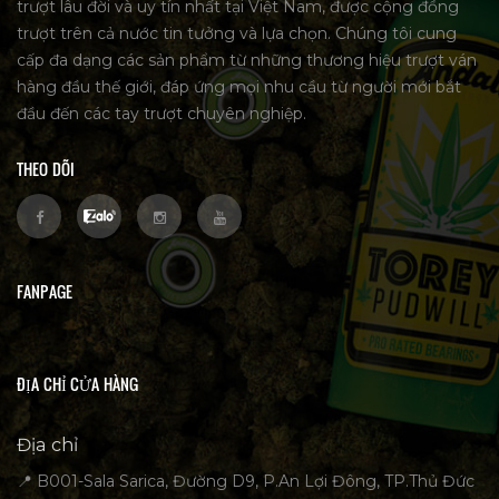
trượt lâu đời và uy tín nhất tại Việt Nam, được cộng đồng
trượt trên cả nước tin tưởng và lựa chọn. Chúng tôi cung
cấp đa dạng các sản phẩm từ những thương hiệu trượt ván
hàng đầu thế giới, đáp ứng mọi nhu cầu từ người mới bắt
đầu đến các tay trượt chuyên nghiệp.
THEO DÕI
FANPAGE
ĐỊA CHỈ CỬA HÀNG
Địa chỉ
📍 B001-Sala Sarica, Đường D9, P.An Lợi Đông, TP.Thủ Đức