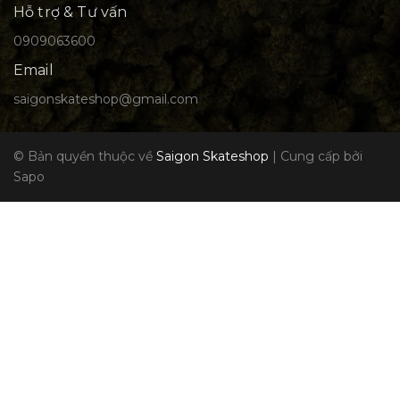
Hỗ trợ & Tư vấn
0909063600
Email
saigonskateshop@gmail.com
© Bản quyền thuộc về
Saigon Skateshop
|
Cung cấp bởi
Sapo