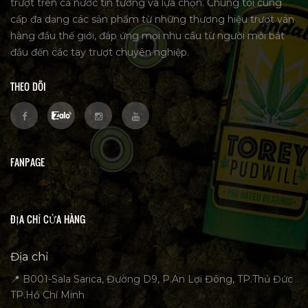
trượt trên cả nước tin tưởng và lựa chọn. Chúng tôi cung
cấp đa dạng các sản phẩm từ những thương hiệu trượt ván
hàng đầu thế giới, đáp ứng mọi nhu cầu từ người mới bắt
đầu đến các tay trượt chuyên nghiệp.
THEO DÕI
FANPAGE
ĐỊA CHỈ CỬA HÀNG
Địa chỉ
📍 B001-Sala Sarica, Đường D9, P.An Lợi Đông, TP.Thủ Đức
TP.Hồ Chí Minh