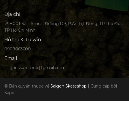
Địa chỉ
📍 B001-Sala Sarica, Đường D9, P.An Lợi Đông, TP.Thủ Đức
TP.Hồ Chí Minh
Hỗ trợ & Tư vấn
0909063600
Email
saigonskateshop@gmail.com
© Bản quyền thuộc về
Saigon Skateshop
|
Cung cấp bởi
Sapo