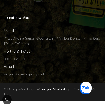
ĐỊA CHỈ CỬA HÀNG
Địa chỉ
📍 B001-Sala Sarica, Đường D9, P.An Lợi Đông, TP.Thủ Đức
TP.Hồ Chí Minh
Hỗ trợ & Tư vấn
0909063600
Email
saigonskateshop@gmail.com
© Bản quyền thuộc về
Saigon Skateshop
|
Cung cấp bởi
Sapo