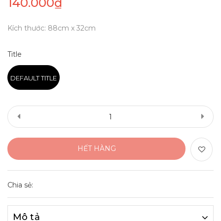
140.000₫
Kích thước: 88cm x 32cm
Title
DEFAULT TITLE
HẾT HÀNG
Chia sẻ:
Mô tả