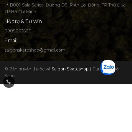
📍 B001-Sala Sarica, Đường D9, P.An Lợi Đông, TP.Thủ Đức
TP.Hồ Chí Minh
Hỗ trợ & Tư vấn
0909063600
Email
saigonskateshop@gmail.com
© Bản quyền thuộc về
Saigon Skateshop
|
Cung cấp bởi
Sapo