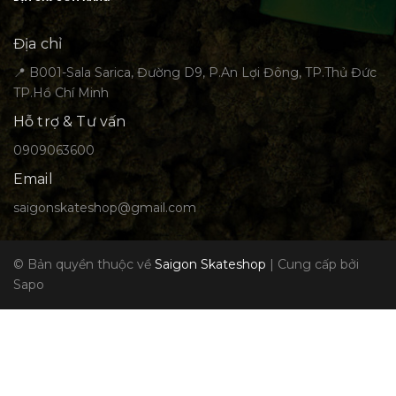
Địa chỉ
📍 B001-Sala Sarica, Đường D9, P.An Lợi Đông, TP.Thủ Đức
TP.Hồ Chí Minh
Hỗ trợ & Tư vấn
0909063600
Email
saigonskateshop@gmail.com
© Bản quyền thuộc về
Saigon Skateshop
|
Cung cấp bởi
Sapo