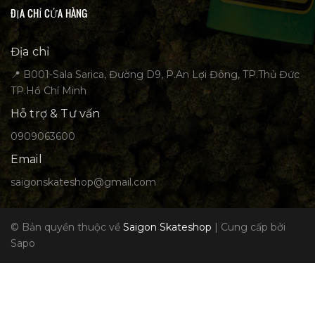
ĐỊA CHỈ CỬA HÀNG
Địa chỉ
📍 B001-Sala Sarica, Đường D9, P.An Lợi Đông, TP.Thủ Đức
TP.Hồ Chí Minh
Hỗ trợ & Tư vấn
0909063600
Email
saigonskateshop@gmail.com
© Bản quyền thuộc về
Saigon Skateshop
|
Cung cấp bởi
Sapo