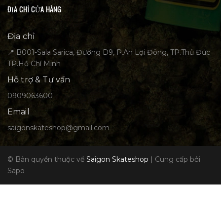
ĐỊA CHỈ CỬA HÀNG
Địa chỉ
📍 B001-Sala Sarica, Đường D9, P.An Lợi Đông, TP.Thủ Đức
TP.Hồ Chí Minh
Hỗ trợ & Tư vấn
0909063600
Email
saigonskateshop@gmail.com
© Bản quyền thuộc về
Saigon Skateshop
|
Cung cấp bởi
Sapo