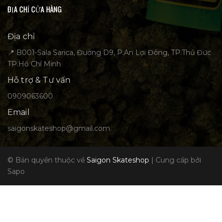
ĐỊA CHỈ CỬA HÀNG
Địa chỉ
📍 B001-Sala Sarica, Đường D9, P.An Lợi Đông, TP.Thủ Đức
TP.Hồ Chí Minh
Hỗ trợ & Tư vấn
0909063600
Email
saigonskateshop@gmail.com
© Bản quyền thuộc về
Saigon Skateshop
|
Cung cấp bởi
Sapo