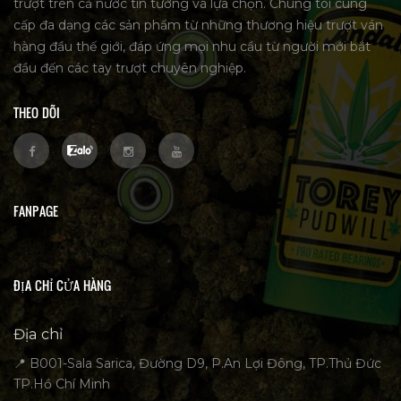
trượt trên cả nước tin tưởng và lựa chọn. Chúng tôi cung
cấp đa dạng các sản phẩm từ những thương hiệu trượt ván
hàng đầu thế giới, đáp ứng mọi nhu cầu từ người mới bắt
đầu đến các tay trượt chuyên nghiệp.
THEO DÕI
FANPAGE
ĐỊA CHỈ CỬA HÀNG
Địa chỉ
📍 B001-Sala Sarica, Đường D9, P.An Lợi Đông, TP.Thủ Đức
TP.Hồ Chí Minh