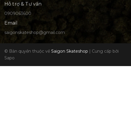
Hỗ trợ & Tư vấn
0909063600
Email
saigonskateshop@gmail.com
© Bản quyền thuộc về
Saigon Skateshop
|
Cung cấp bởi
Sapo