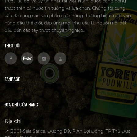
trượt lâu đời và uy tín nhất tại Việt Nam, được cộng đồng
trượt trên cả nước tin tưởng và lựa chọn. Chúng tôi cung
cấp đa dạng các sản phẩm từ những thương hiệu trượt ván
hàng đầu thế giới, đáp ứng mọi nhu cầu từ người mới bắt
đầu đến các tay trượt chuyên nghiệp.
THEO DÕI
FANPAGE
ĐỊA CHỈ CỬA HÀNG
Địa chỉ
📍 B001-Sala Sarica, Đường D9, P.An Lợi Đông, TP.Thủ Đức