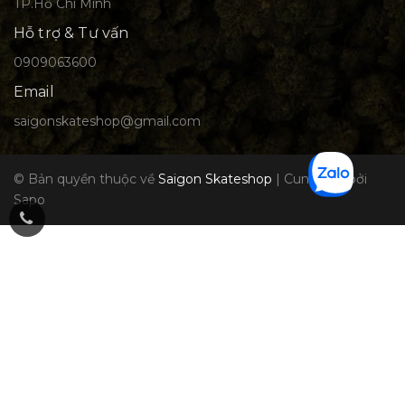
TP.Hồ Chí Minh
Hỗ trợ & Tư vấn
0909063600
Email
saigonskateshop@gmail.com
© Bản quyền thuộc về
Saigon Skateshop
|
Cung cấp bởi
Sapo