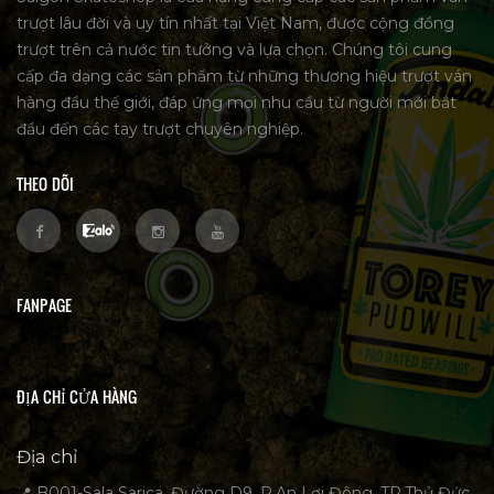
trượt lâu đời và uy tín nhất tại Việt Nam, được cộng đồng
trượt trên cả nước tin tưởng và lựa chọn. Chúng tôi cung
cấp đa dạng các sản phẩm từ những thương hiệu trượt ván
hàng đầu thế giới, đáp ứng mọi nhu cầu từ người mới bắt
đầu đến các tay trượt chuyên nghiệp.
THEO DÕI
FANPAGE
ĐỊA CHỈ CỬA HÀNG
Địa chỉ
📍 B001-Sala Sarica, Đường D9, P.An Lợi Đông, TP.Thủ Đức