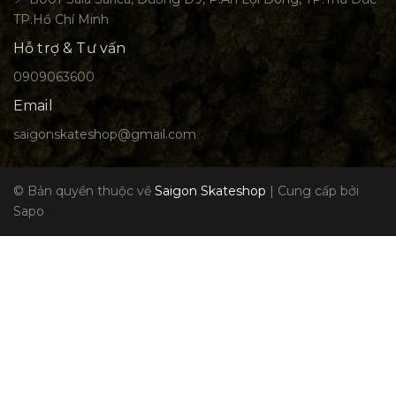
TP.Hồ Chí Minh
Hỗ trợ & Tư vấn
0909063600
Email
saigonskateshop@gmail.com
© Bản quyền thuộc về
Saigon Skateshop
|
Cung cấp bởi
Sapo