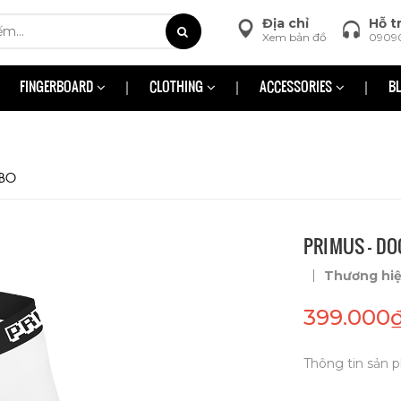
Địa chỉ
Hỗ t
Xem bản đồ
0909
FINGERBOARD
CLOTHING
ACCESSORIES
B
MBO
PRIMUS - D
|
Thương hi
399.000
Thông tin sản p