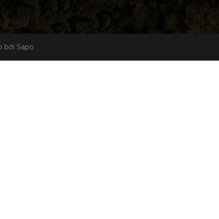
 bởi Sapo