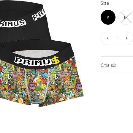
Size
S
M
Chia sẻ: