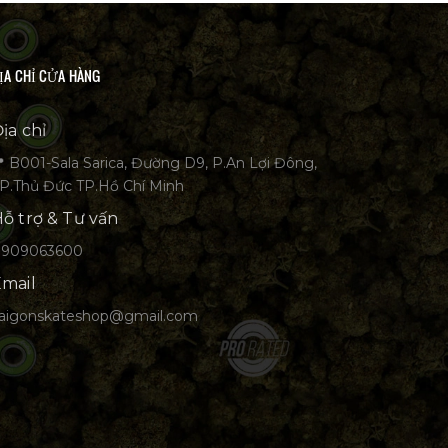
ỊA CHỈ CỬA HÀNG
ịa chỉ
 B001-Sala Sarica, Đường D9, P.An Lợi Đông,
P.Thủ Đức TP.Hồ Chí Minh
ỗ trợ & Tư vấn
0909063600
mail
aigonskateshop@gmail.com