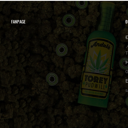
FANPAGE
Đ
Đ

T
H
p
E
s