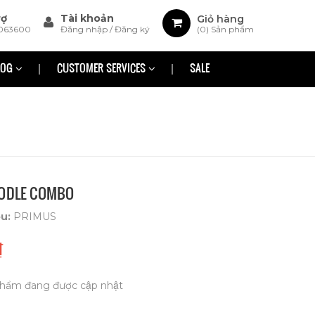
rợ
Tài khoản
Giỏ hàng
063600
Đăng nhập
/
Đăng ký
(
0
) Sản phẩm
LOG
CUSTOMER SERVICES
SALE
OODLE COMBO
ệu:
PRIMUS
₫
hẩm đang được cập nhật