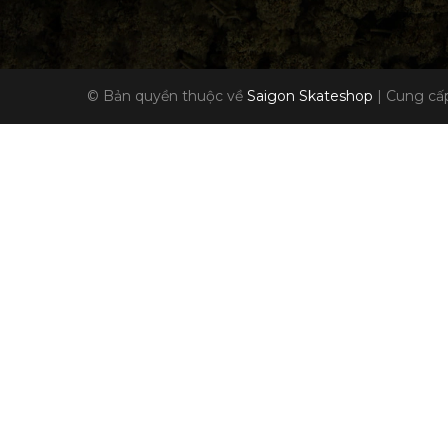
© Bản quyền thuộc về
Saigon Skateshop
|
Cung cấp