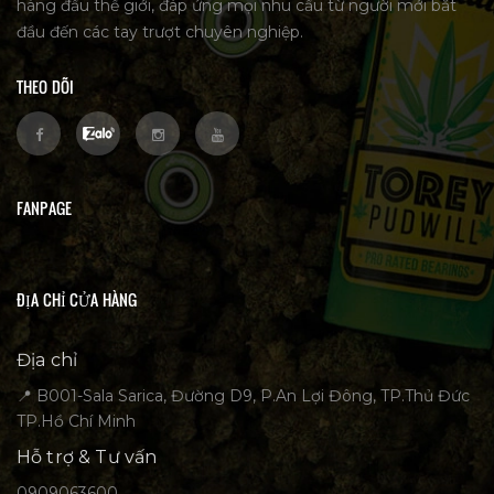
hàng đầu thế giới, đáp ứng mọi nhu cầu từ người mới bắt
đầu đến các tay trượt chuyên nghiệp.
THEO DÕI
FANPAGE
ĐỊA CHỈ CỬA HÀNG
Địa chỉ
📍 B001-Sala Sarica, Đường D9, P.An Lợi Đông, TP.Thủ Đức
TP.Hồ Chí Minh
Hỗ trợ & Tư vấn
0909063600