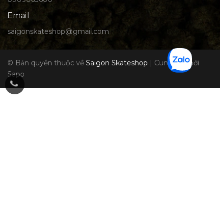
Email
saigonskateshop@gmail.com
© Bản quyền thuộc về
Saigon Skateshop
|
Cung cấp bởi
Sapo