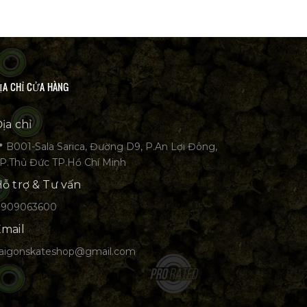
ỊA CHỈ CỬA HÀNG
ịa chỉ
 B001-Sala Sarica, Đường D9, P.An Lợi Đông,
P.Thủ Đức TP.Hồ Chí Minh
ỗ trợ & Tư vấn
0909063600
mail
aigonskateshop@gmail.com