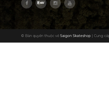
© Bản quyền thuộc về
Saigon Skateshop
|
Cung cấp