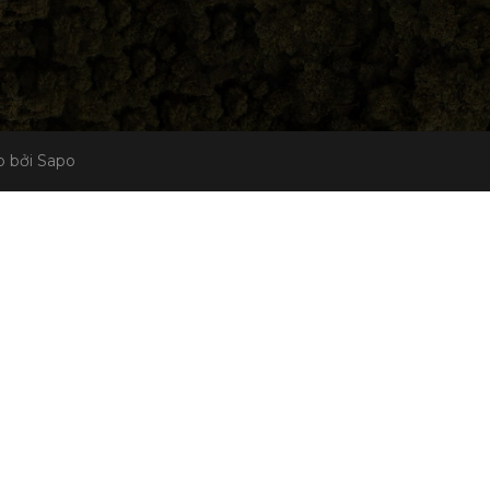
 bởi Sapo