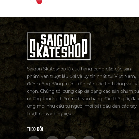
Saigon Skateshop là cửa hàng cung cấp các sản
phẩm ván trượt lâu đời và uy tín nhất tại Việt Nam,
được cộng đồng trượt trên cả nước tin tưởng và lựa
chọn. Chúng tôi cung cấp đa dạng các sản phẩm từ
những thương hiệu trượt ván hàng đầu thế giới, đá
ứng mọi nhu cầu từ người mới bắt đầu đến các tay
trượt chuyên nghiệp.
THEO DÕI