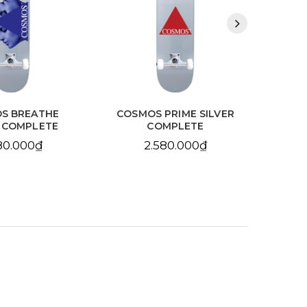
S BREATHE
COSMOS PRIME SILVER
SA
R COMPLETE
COMPLETE
BL
80.000₫
2.580.000₫