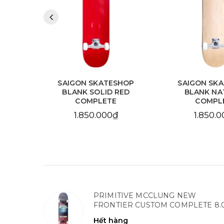
HOP
SAIGON SKATESHOP
SAIGON SK
LLOW
BLANK SOLID RED
BLANK NA
COMPLETE
COMPL
1.850.000₫
1.850.
PRIMITIVE MCCLUNG NEW
FRONTIER CUSTOM COMPLETE 8.
Hết hàng