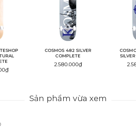
ATESHOP
COSMOS 482 SILVER
COSMO
TURAL
COMPLETE
SILVE
ETE
2.580.000₫
2.5
000₫
Sản phẩm vừa xem
0