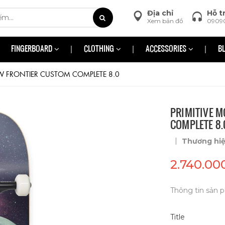
Địa chỉ
Hỗ t
Xem bản đồ
0909
FINGERBOARD
CLOTHING
ACCESSORIES
B
W FRONTIER CUSTOM COMPLETE 8.0
PRIMITIVE 
COMPLETE 8.
|
Thương hi
2.740.00
Thông tin sản p
Title