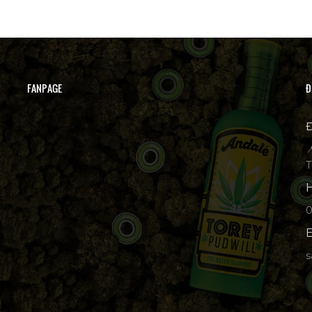
FANPAGE
Đ
Đ

T
H
p
E
s