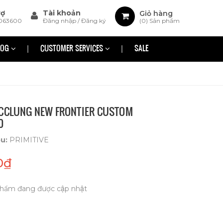
rợ
Tài khoản
Giỏ hàng
063600
Đăng nhập
/
Đăng ký
(
0
) Sản phẩm
LOG
CUSTOMER SERVICES
SALE
MCCLUNG NEW FRONTIER CUSTOM
0
ệu:
PRIMITIVE
0₫
hẩm đang được cập nhật