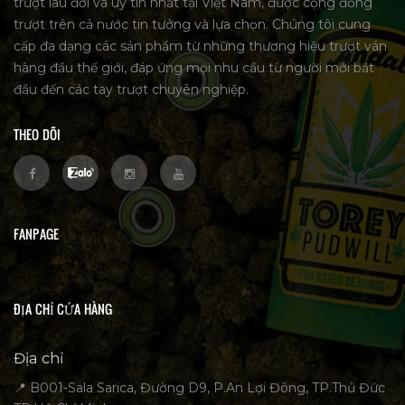
trượt lâu đời và uy tín nhất tại Việt Nam, được cộng đồng
trượt trên cả nước tin tưởng và lựa chọn. Chúng tôi cung
cấp đa dạng các sản phẩm từ những thương hiệu trượt ván
hàng đầu thế giới, đáp ứng mọi nhu cầu từ người mới bắt
đầu đến các tay trượt chuyên nghiệp.
THEO DÕI
FANPAGE
ĐỊA CHỈ CỬA HÀNG
Địa chỉ
📍 B001-Sala Sarica, Đường D9, P.An Lợi Đông, TP.Thủ Đức