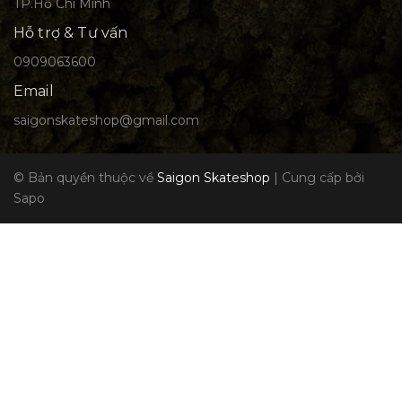
TP.Hồ Chí Minh
Hỗ trợ & Tư vấn
0909063600
Email
saigonskateshop@gmail.com
© Bản quyền thuộc về
Saigon Skateshop
|
Cung cấp bởi
Sapo