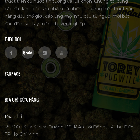
trượt trên cả nước tin tưởng và lựa chọn. Chúng tôi cung
cấp đa dạng các sản phẩm từ những thương hiệu trượt ván
hàng đầu thế giới, đáp ứng mọi nhu cầu từ người mới bắt
đầu đến các tay trượt chuyên nghiệp.
THEO DÕI
FANPAGE
ĐỊA CHỈ CỬA HÀNG
Địa chỉ
📍 B001-Sala Sarica, Đường D9, P.An Lợi Đông, TP.Thủ Đức
TP.Hồ Chí Minh