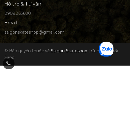
Hỗ trợ & Tư vấn
0909063600
Email
saigonskateshop@gmail.com
© Bản quyền thuộc về
Saigon Skateshop
|
Cung cấp bởi
Sapo