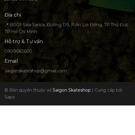
Địa chỉ
📍 B001-Sala Sarica, Đường D9, P.An Lợi Đông, TP.Thủ Đức
TP.Hồ Chí Minh
Hỗ trợ & Tư vấn
0909063600
Email
saigonskateshop@gmail.com
© Bản quyền thuộc về
Saigon Skateshop
|
Cung cấp bởi
Sapo