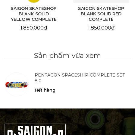
 SKATESHOP
SAIGON SKATESHOP
SAIGON
K SOLID
BLANK SOLID RED
BLANK
 COMPLETE
COMPLETE
CO
50.000₫
1.850.000₫
1.8
Sản phẩm vừa xem
PENTAGON SPACESHIP COMPLETE SET
8.0
Hết hàng