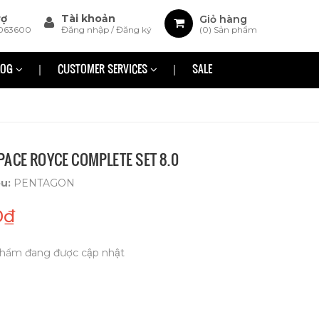
rợ
Tài khoản
Giỏ hàng
063600
Đăng nhập
/
Đăng ký
(
0
) Sản phẩm
LOG
CUSTOMER SERVICES
SALE
ACE ROYCE COMPLETE SET 8.0
ệu:
PENTAGON
0₫
hẩm đang được cập nhật