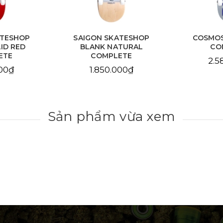
ATESHOP
COSMOS 482 SILVER
COSMO
TURAL
COMPLETE
SILVE
ETE
2.580.000₫
2.5
000₫
Sản phẩm vừa xem