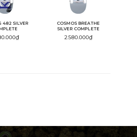
S BREATHE
COSMOS PRIME SILVER
SA
R COMPLETE
COMPLETE
BL
80.000₫
2.580.000₫