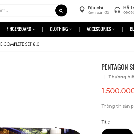
Địa chỉ
Hỗ t
Xem bản đồ
0909
FINGERBOARD
CLOTHING
ACCESSORIES
B
 COMPLETE SET 8.0
PENTAGON SP
|
Thương hi
1.500.00
Thông tin sản p
Title