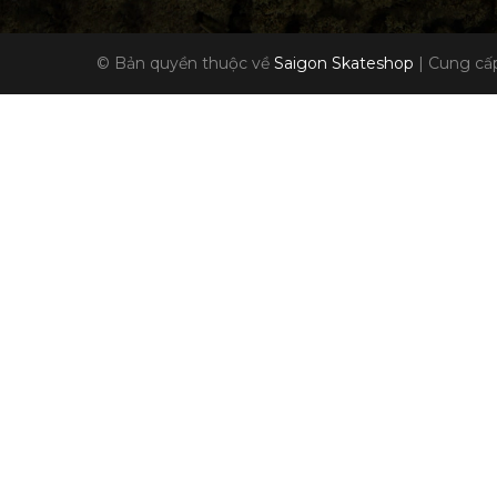
© Bản quyền thuộc về
Saigon Skateshop
|
Cung cấp