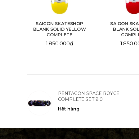
HOP
SAIGON SKATESHOP
SAIGON SK
LLOW
BLANK SOLID RED
BLANK NA
COMPLETE
COMPL
1.850.000₫
1.850.
PENTAGON SPACE ROYCE
COMPLETE SET 8.0
Hết hàng