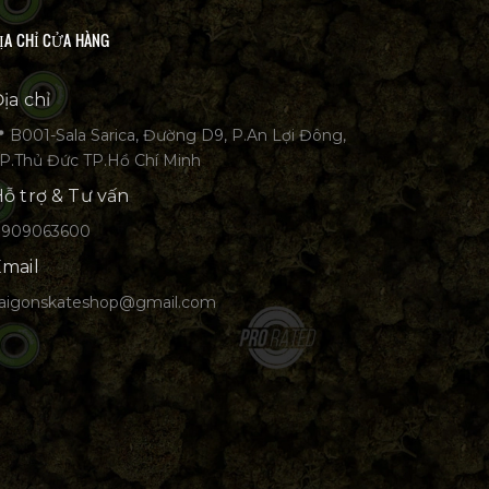
ỊA CHỈ CỬA HÀNG
ịa chỉ
 B001-Sala Sarica, Đường D9, P.An Lợi Đông,
P.Thủ Đức TP.Hồ Chí Minh
ỗ trợ & Tư vấn
0909063600
mail
aigonskateshop@gmail.com