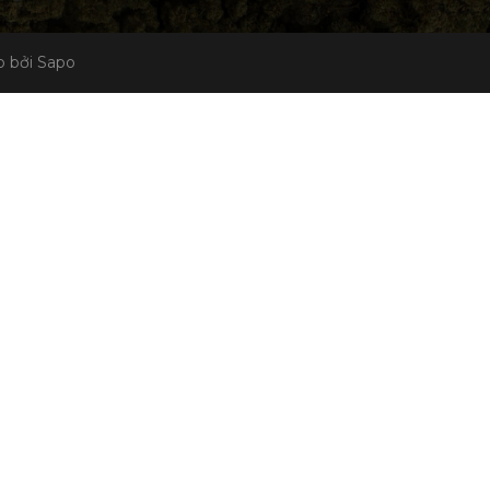
 bởi Sapo