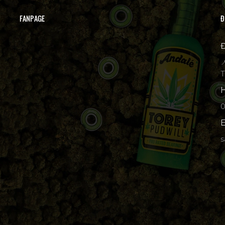
FANPAGE
Đ
Đ

T
H
p
E
s