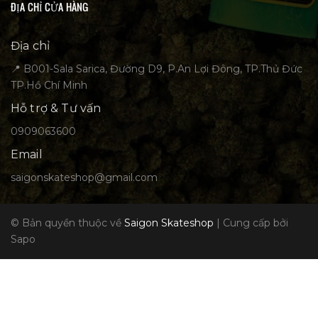
ĐỊA CHỈ CỬA HÀNG
Địa chỉ
📍 B001-Sala Sarica, Đường D9, P.An Lợi Đông, TP.Thủ Đức
TP.Hồ Chí Minh
Hỗ trợ & Tư vấn
0909063600
Email
saigonskateshop@gmail.com
© Bản quyền thuộc về
Saigon Skateshop
|
Cung cấp bởi
Sapo