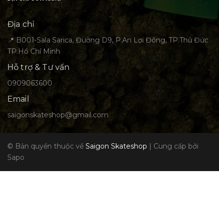
Địa chỉ
📍 B001-Sala Sarica, Đường D9, P.An Lợi Đông, TP.Thủ Đức
TP.Hồ Chí Minh
Hỗ trợ & Tư vấn
0909063600
Email
saigonskateshop@gmail.com
© Bản quyền thuộc về
Saigon Skateshop
|
Cung cấp bởi
Sapo