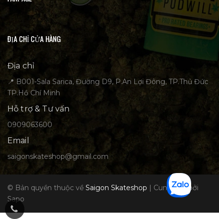
ĐỊA CHỈ CỬA HÀNG
Địa chỉ
📍 B001-Sala Sarica, Đường D9, P.An Lợi Đông, TP.Thủ Đức
TP.Hồ Chí Minh
Hỗ trợ & Tư vấn
0909063600
Email
saigonskateshop@gmail.com
© Bản quyền thuộc về
Saigon Skateshop
|
Cung cấp bởi
Sapo