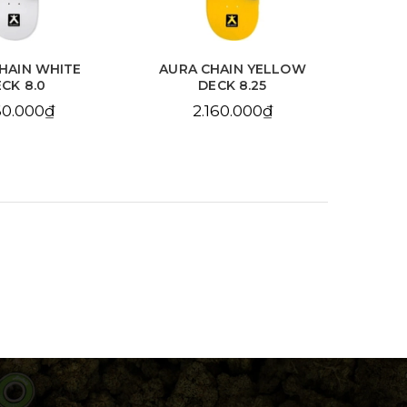
HAIN WHITE
AURA CHAIN YELLOW
BDS
CK 8.0
DECK 8.25
10
60.000₫
2.160.000₫