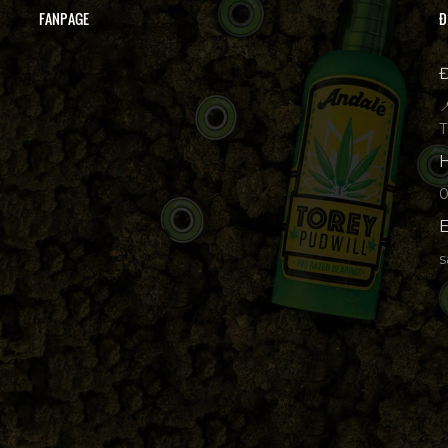
FANPAGE
Đ
Đ

T
H
p
E
s