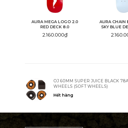
 2.0
AURA MEGA LOGO 2.0
AURA CHAIN 
.125
RED DECK 8.0
SKY BLUE DE
2.160.000₫
2.160.
OJ 60MM SUPER JUICE BLACK 78
WHEELS (SOFT WHEELS)
Hết hàng