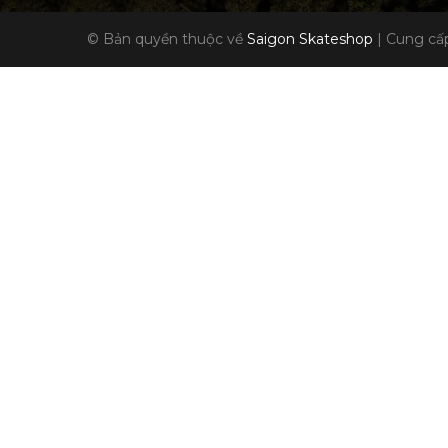
© Bản quyền thuộc về
Saigon Skateshop
|
Cung cấp