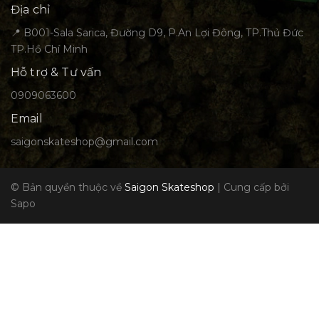
Địa chỉ
📍 B001-Sala Sarica, Đường D9, P.An Lợi Đông, TP.Thủ Đức
TP.Hồ Chí Minh
Hỗ trợ & Tư vấn
0909063600
Email
saigonskateshop@gmail.com
© Bản quyền thuộc về
Saigon Skateshop
|
Cung cấp bởi
Sapo