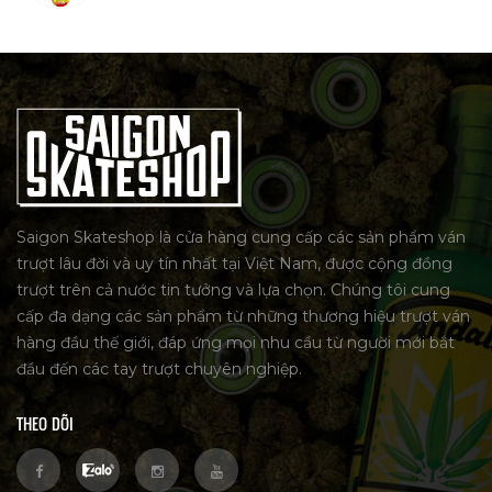
Saigon Skateshop là cửa hàng cung cấp các sản phẩm ván
trượt lâu đời và uy tín nhất tại Việt Nam, được cộng đồng
trượt trên cả nước tin tưởng và lựa chọn. Chúng tôi cung
cấp đa dạng các sản phẩm từ những thương hiệu trượt ván
hàng đầu thế giới, đáp ứng mọi nhu cầu từ người mới bắt
đầu đến các tay trượt chuyên nghiệp.
THEO DÕI