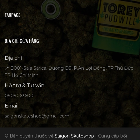
FANPAGE
ĐỊA CHỈ CỬA HÀNG
Địa chỉ
📍 B001-Sala Sarica, Đường D9, P.An Lợi Đông, TP.Thủ Đức
TP.Hồ Chí Minh
Hỗ trợ & Tư vấn
0909063600
Email
saigonskateshop@gmail.com
© Bản quyền thuộc về
Saigon Skateshop
|
Cung cấp bởi