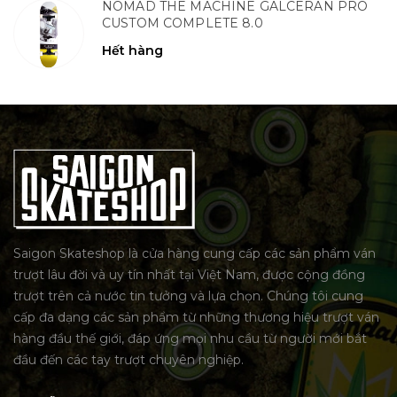
NOMAD THE MACHINE GALCERAN PRO
CUSTOM COMPLETE 8.0
Hết hàng
Saigon Skateshop là cửa hàng cung cấp các sản phẩm ván
trượt lâu đời và uy tín nhất tại Việt Nam, được cộng đồng
trượt trên cả nước tin tưởng và lựa chọn. Chúng tôi cung
cấp đa dạng các sản phẩm từ những thương hiệu trượt ván
hàng đầu thế giới, đáp ứng mọi nhu cầu từ người mới bắt
đầu đến các tay trượt chuyên nghiệp.