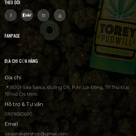
THEO DÕI
FANPAGE
ĐỊA CHỈ CỬA HÀNG
Địa chỉ
📍 B001-Sala Sarica, Đường D9, P.An Lợi Đông, TP.Thủ Đức
TP.Hồ Chí Minh
Hỗ trợ & Tư vấn
0909063600
Email
saigonskateshop@gmail.com