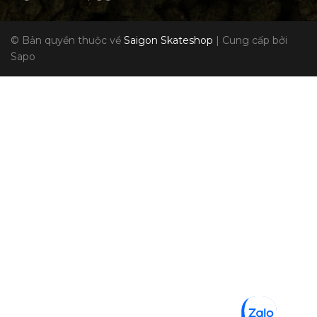
© Bản quyền thuộc về
Saigon Skateshop
|
Cung cấp bởi
Sapo