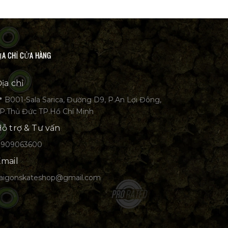
ỊA CHỈ CỬA HÀNG
ịa chỉ
 B001-Sala Sarica, Đường D9, P.An Lợi Đông,
P.Thủ Đức TP.Hồ Chí Minh
ỗ trợ & Tư vấn
0909063600
mail
aigonskateshop@gmail.com