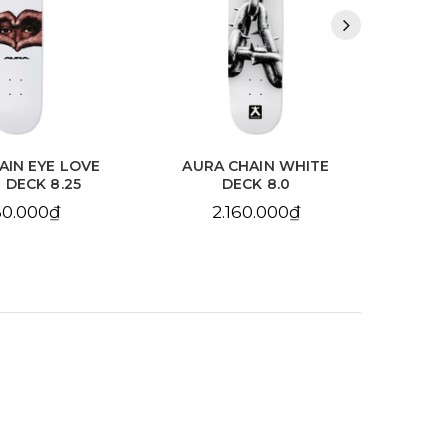
HAIN WHITE
AURA CHAIN YELLOW
BDS
CK 8.0
DECK 8.25
10
60.000₫
2.160.000₫