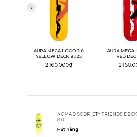
 2.0
AURA MEGA LOGO 2.0
AURA CHAIN 
.125
RED DECK 8.0
SKY BLUE DE
2.160.000₫
2.160.
NOMAD SOBRIETY FRIENDS DECK
8.0
Hết hàng