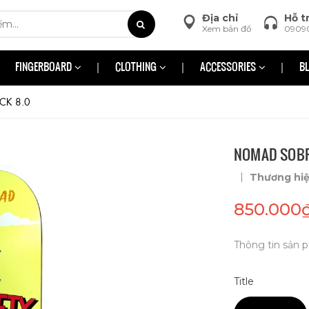
Địa chỉ
Hỗ t
Xem bản đồ
0909
FINGERBOARD
CLOTHING
ACCESSORIES
B
CK 8.0
NOMAD SOBRI
|
Thương hi
850.000
Thông tin sản p
Title