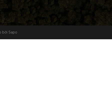
 bởi Sapo