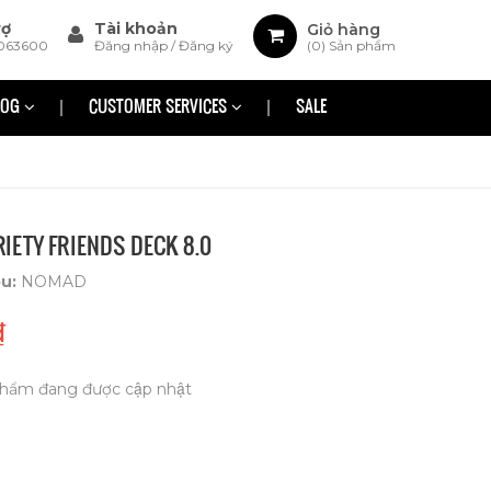
rợ
Tài khoản
Giỏ hàng
063600
Đăng nhập
/
Đăng ký
(
0
) Sản phẩm
LOG
CUSTOMER SERVICES
SALE
ETY FRIENDS DECK 8.0
ệu:
NOMAD
₫
hẩm đang được cập nhật