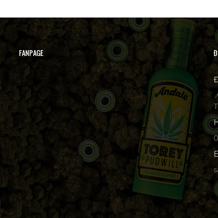
FANPAGE
Đ
Đ

T
H
p
E
s