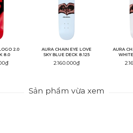
EYE LOVE
AURA CHAIN EYE LOVE
AURA C
CK 8.125
WHITE DECK 8.25
DE
000₫
2.160.000₫
2.1
Sản phẩm vừa xem