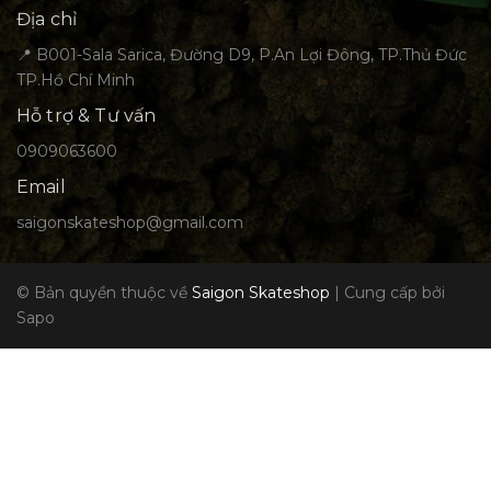
Địa chỉ
📍 B001-Sala Sarica, Đường D9, P.An Lợi Đông, TP.Thủ Đức
TP.Hồ Chí Minh
Hỗ trợ & Tư vấn
0909063600
Email
saigonskateshop@gmail.com
© Bản quyền thuộc về
Saigon Skateshop
|
Cung cấp bởi
Sapo