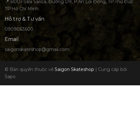
📍 B001-Sala Sarica, Đường D9, P.An Lợi Đông, TP.Thủ Đức
TP.Hồ Chí Minh
Hỗ trợ & Tư vấn
0909063600
Email
saigonskateshop@gmail.com
© Bản quyền thuộc về
Saigon Skateshop
|
Cung cấp bởi
Sapo