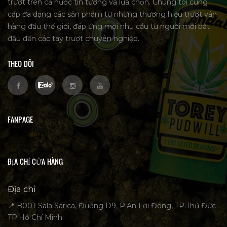
trượt trên cả nước tin tưởng và lựa chọn. Chúng tôi cung
cấp đa dạng các sản phẩm từ những thương hiệu trượt ván
hàng đầu thế giới, đáp ứng mọi nhu cầu từ người mới bắt
đầu đến các tay trượt chuyên nghiệp.
THEO DÕI
FANPAGE
ĐỊA CHỈ CỬA HÀNG
Địa chỉ
📍 B001-Sala Sarica, Đường D9, P.An Lợi Đông, TP.Thủ Đức
TP.Hồ Chí Minh