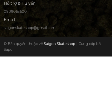
Hỗ trợ & Tư vấn
0909063600
Email
saigonskateshop@gmail.com
© Bản quyền thuộc về
Saigon Skateshop
|
Cung cấp bởi
Sapo