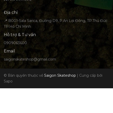
Địa chỉ
📍 B001-Sala Sarica, Đường D9, P.An Lợi Đông, TP.Thủ Đức
TP.Hồ Chí Minh
Hỗ trợ & Tư vấn
0909063600
Email
saigonskateshop@gmail.com
© Bản quyền thuộc về
Saigon Skateshop
|
Cung cấp bởi
Sapo