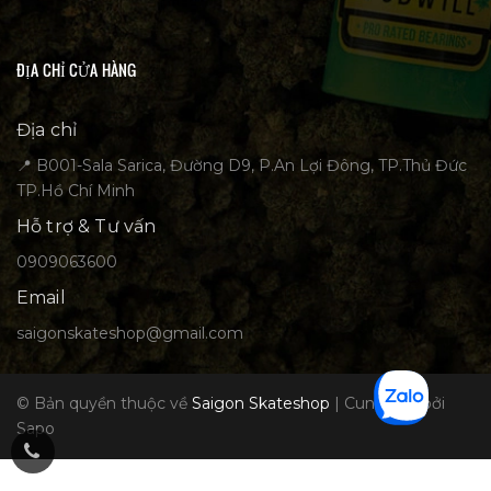
ĐỊA CHỈ CỬA HÀNG
Địa chỉ
📍 B001-Sala Sarica, Đường D9, P.An Lợi Đông, TP.Thủ Đức
TP.Hồ Chí Minh
Hỗ trợ & Tư vấn
0909063600
Email
saigonskateshop@gmail.com
© Bản quyền thuộc về
Saigon Skateshop
|
Cung cấp bởi
Sapo