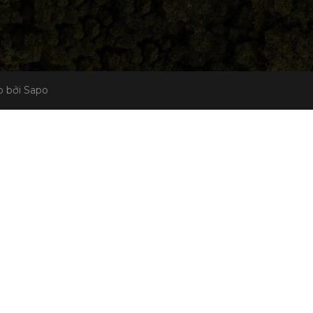
 bởi Sapo