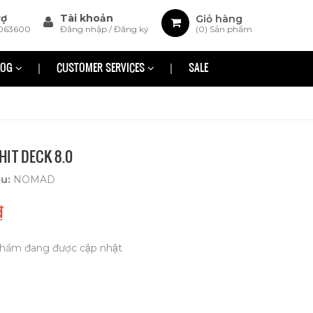
rợ
Tài khoản
Giỏ hàng
063600
Đăng nhập
/
Đăng ký
(
0
) Sản phẩm
LOG
CUSTOMER SERVICES
SALE
IT DECK 8.0
ệu:
NOMAD
₫
hẩm đang được cập nhật