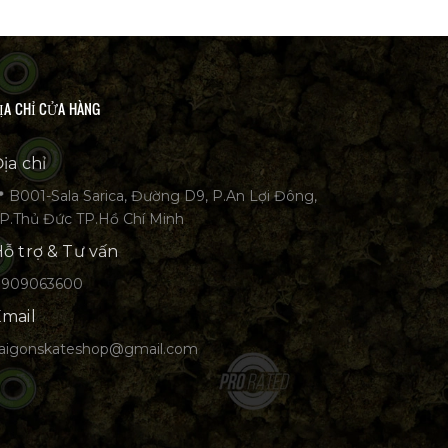
ỊA CHỈ CỬA HÀNG
ịa chỉ
 B001-Sala Sarica, Đường D9, P.An Lợi Đông,
P.Thủ Đức TP.Hồ Chí Minh
ỗ trợ & Tư vấn
0909063600
mail
aigonskateshop@gmail.com