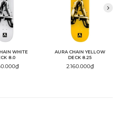
HAIN WHITE
AURA CHAIN YELLOW
BDS
CK 8.0
DECK 8.25
10
60.000₫
2.160.000₫