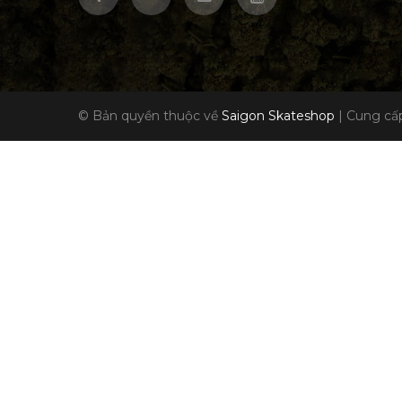
© Bản quyền thuộc về
Saigon Skateshop
|
Cung cấp