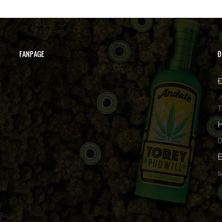
FANPAGE
Đ
Đ

T
H
p
E
s