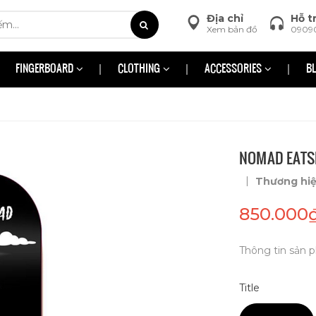
Địa chỉ
Hỗ t
Xem bản đồ
0909
FINGERBOARD
CLOTHING
ACCESSORIES
B
NOMAD EATSH
|
Thương hi
850.000
Thông tin sản p
Title