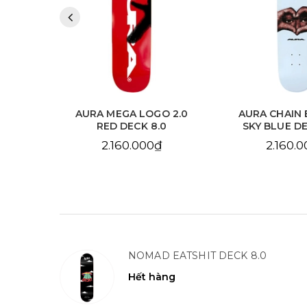
 2.0
AURA MEGA LOGO 2.0
AURA CHAIN 
.125
RED DECK 8.0
SKY BLUE DE
2.160.000₫
2.160.
NOMAD EATSHIT DECK 8.0
Hết hàng