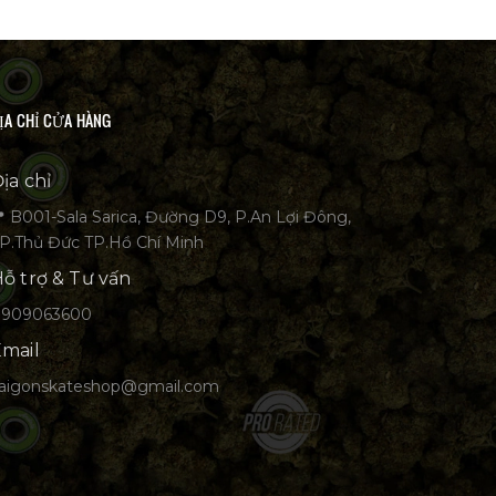
ỊA CHỈ CỬA HÀNG
ịa chỉ
 B001-Sala Sarica, Đường D9, P.An Lợi Đông,
P.Thủ Đức TP.Hồ Chí Minh
ỗ trợ & Tư vấn
0909063600
mail
aigonskateshop@gmail.com