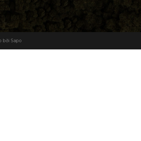
 bởi Sapo