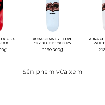
EYE LOVE
AURA CHAIN EYE LOVE
AURA C
CK 8.125
WHITE DECK 8.25
DE
000₫
2.160.000₫
2.1
Sản phẩm vừa xem