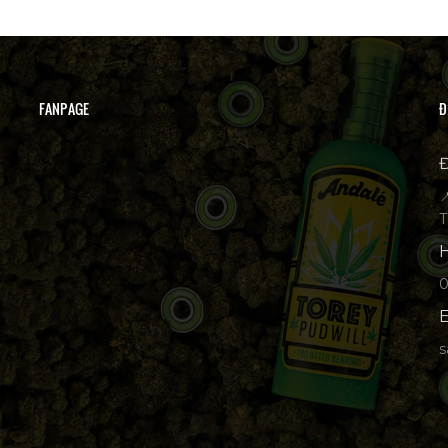
FANPAGE
Đ
Đ

T
H
p
E
s