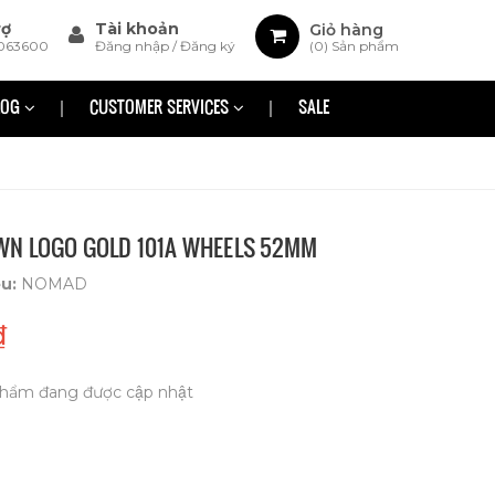
rợ
Tài khoản
Giỏ hàng
063600
Đăng nhập
/
Đăng ký
(
0
) Sản phẩm
LOG
CUSTOMER SERVICES
SALE
N LOGO GOLD 101A WHEELS 52MM
ệu:
NOMAD
₫
hẩm đang được cập nhật