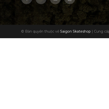
© Bản quyền thuộc về
Saigon Skateshop
|
Cung cấp