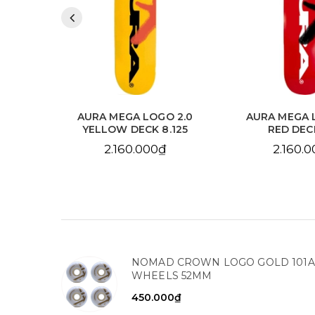
 2.0
AURA MEGA LOGO 2.0
AURA CHAIN 
.125
RED DECK 8.0
SKY BLUE DE
2.160.000₫
2.160.
NOMAD CROWN LOGO GOLD 101A
WHEELS 52MM
450.000₫