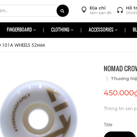
Địa chỉ
Hỗ t
Xem bản đồ
0909
FINGERBOARD
CLOTHING
ACCESSORIES
B
 101A WHEELS 52MM
NOMAD CROW
|
Thương hi
450.000
Thông tin sản p
Title