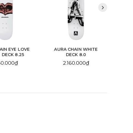
HAIN WHITE
AURA CHAIN YELLOW
BDS
CK 8.0
DECK 8.25
10
60.000₫
2.160.000₫