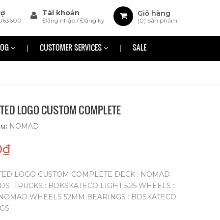
rợ
Tài khoản
Giỏ hàng
063600
Đăng nhập
/
Đăng ký
(
0
) Sản phẩm
LOG
CUSTOMER SERVICES
SALE
TED LOGO CUSTOM COMPLETE
ệu:
NOMAD
0₫
ED LOGO CUSTOM COMPLETE DECK : NOMAD
DS TRUCKS : BDKSKATECO LIGHT 5.25 WHEELS :
 NOMAD WHEELS 52MM BEARINGS : BDSKATECO
NGS