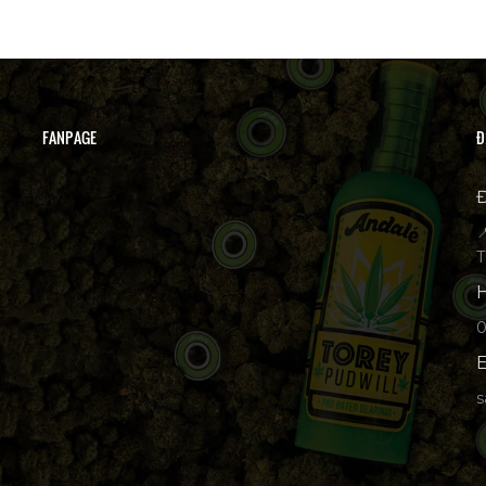
FANPAGE
Đ
Đ

T
H
p
E
s