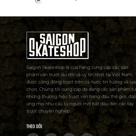
Saigon Skateshop là cửa hàng cung cấp các sản
phẩm ván trượt lâu đời và uy tín nhất tại Việt Nam,
được cộng đồng trượt trên cả nước tin tưởng và lựa
chọn. Chúng tôi cung cấp đa dạng các sản phẩm từ
những thương hiệu trượt ván hàng đầu thế giới, đá
ứng mọi nhu cầu từ người mới bắt đầu đến các tay
trượt chuyên nghiệp.
THEO DÕI