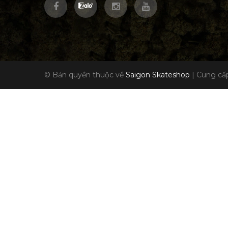
© Bản quyền thuộc về
Saigon Skateshop
|
Cung cấp