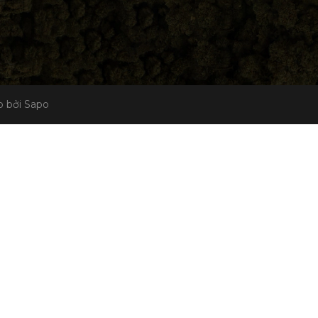
 bởi Sapo