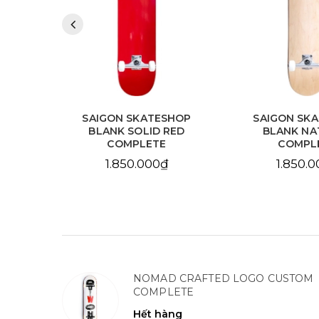
HOP
SAIGON SKATESHOP
SAIGON SK
LLOW
BLANK SOLID RED
BLANK NA
COMPLETE
COMPL
1.850.000₫
1.850.
NOMAD CRAFTED LOGO CUSTOM
COMPLETE
Hết hàng