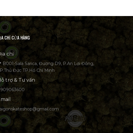
ỊA CHỈ CỬA HÀNG
ịa chỉ
 B001-Sala Sarica, Đường D9, P.An Lợi Đông,
P.Thủ Đức TP.Hồ Chí Minh
ỗ trợ & Tư vấn
0909063600
mail
aigonskateshop@gmail.com