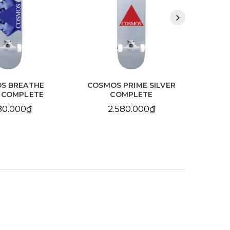
S BREATHE
COSMOS PRIME SILVER
SA
R COMPLETE
COMPLETE
BL
80.000₫
2.580.000₫